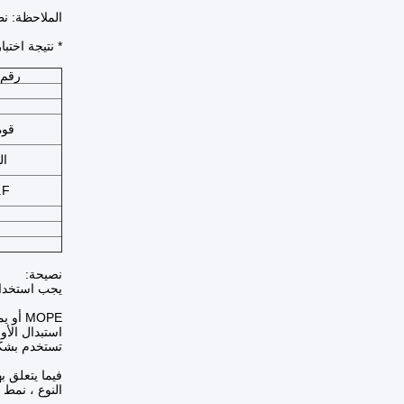
الملاحظة: نطاق قطر القلب
* نتيجة اختبا
رقم 
قوة
ال
F.
نصيحة:
يجب استخدام
MOPE أو يمكننا أن نقول فيلم MDOPE، هو مادة التعبئة والتغليف التي تتطلب مزيد من عملية طبقة من PE مكون واحد
استبدال الأو
تستخدم بشكل رئيسي كمصد
فيما يتعلق ب
النوع ، نمط 