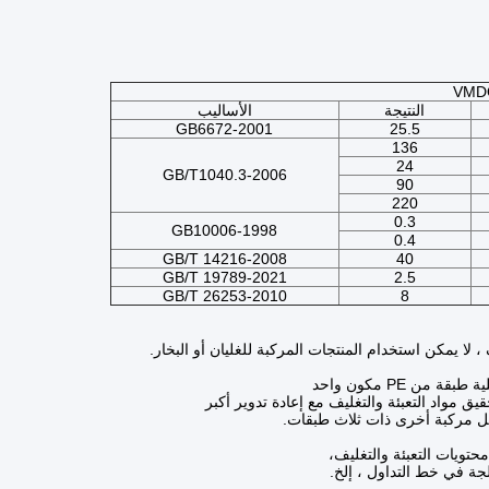
VMD
النتيجة
الأساليب
GB6672-2001
25.5
136
24
GB/T1040.3-2006
90
220
0.3
GB10006-1998
0.4
GB/T 14216-2008
40
GB/T 19789-2021
2.5
GB/T 26253-2010
8
 يمكن استخدام المنتجات المركبة للغليان أو البخار.
يق مواد التعبئة والتغليف مع إعادة تدوير أكبر
حتويات التعبئة والتغليف،
جة في خط التداول ، إلخ.