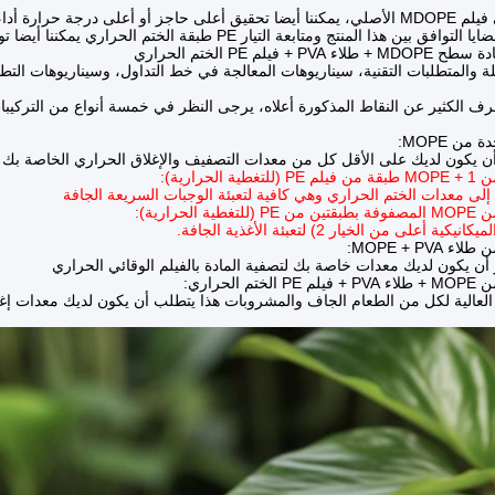
 حرارة أداء التعقيم من خلال طلاء PVA.
ين هذا المنتج ومتابعة التيار PE طبقة الختم الحراري يمكننا أيضا توفير مركب ثلاثية الطبقات
PV + فيلم PE الختم الحراري
ابلة والمتطلبات التقنية، سيناريوهات المعالجة في خط التداول، وسيناريوهات التط
عرف الكثير عن النقاط المذكورة أعلاه، يرجى النظر في خمسة أنواع من التركيب
أن يكون لديك على الأقل كل من معدات التصفيف والإغلاق الحراري الخاصة بك
إلى معدات الختم الحراري وهي كافية لتعبئة الوجبات السريعة الجافة
ة أعلى من الخيار 2) لتعبئة الأغذية الجافة.
أن يكون لديك معدات خاصة بك لتصفية المادة بالفيلم الوقائي الحراري
العالية لكل من الطعام الجاف والمشروبات هذا يتطلب أن يكون لديك معدات إغل