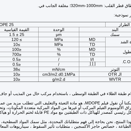
: 320mm-1000mm؛ مغلفة الجانب في.
ر نموذجية:
الطراز
OPE 25
البند
الوحدة
القيمة القياسية
سمك
μm
25 ± 1.5
≥ 120
MPa
MD
 الشد
≥10
MPa
TD
≤100
%
MD
طول
≤700
%
TD
≤0.5
/
I/I
C.O.
أ.أ.أ.
/
≤0.5
التوتر
mN/cm
≥38
الـ OTR
cm3/m2.d0.1MPa
≤10
≤10
g/m2.d
WVTR
 طبقة الطلاء في الطبقة الوسطى ، باستخدام مركب خال من المذيب أو جاف ، لا
راق الألومنيوم الفيلم المركب أو غيرها من المواد المركبة متعددة المكونات، وتحق
ر للهياكل ذات الطبقتين مع مواد PE قابلة لختم الحرارة أو هياكل مركبة أخرى ذات ثلاث طبقات.
هذا المنتج، نحن بحاجة إلى فهم متطلباتك المحددة، مثل سمك المواد السطحية، م
الطباعة ، خصائص حاجز الأكسجين ، متطلبات تأثير السقوط ، سيناريوهات المعال