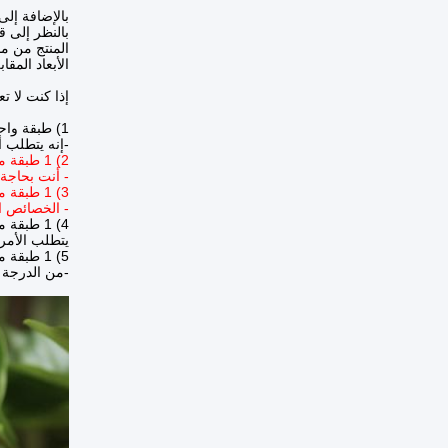
بالإضافة إلى فيلم MDOPE الأصلي، يمكننا أيضا تحقيق أعلى حاجز أو أعلى درجة
بالنظر إلى قضايا التوافق ب
المنتج من مادة سطح MDOPE + طلاء A
الأبعاد المق
إذا كنت لا ت
1) طبقة واحدة من MOPE:
-إنه يتطلب 
2) 1 طبقة من MOPE + 1 طبقة من فيلم PE (للتغطية الحرارية):
- أنت بحاجة 
3) 1 طبقة من MOPE المصفوفة بطبقتين من PE (للتغطية الحرارية):
- الخصائص الميكانيكي
4) 1 طبقة من طلاء MOPE + PVA:
يتطلب الأمر 
5) 1 طبقة من MOPE + طلاء PVA + فيلم PE الختم الحراري:
-من الدرجة 