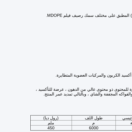
ة للمحتوى ذو محتوى عالي من الدهون ، عرضة للتأكسيد ،
لفواكه المجففة والشاي ، وبالتالي تمديد عمر المنتج.
رئيسي
طول اللف
(رول ديا)
م
ملم
450
6000