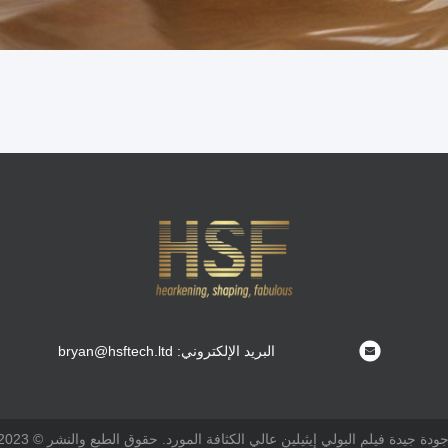
البريد الإلكتروني: bryan@hsftech.ltd
يدة فيلم البولي إيثيلين عالي الكثافة المورد. حقوق الطبع والنشر © 2023-2026 filmspe.com جميع الحقوق محفوظة