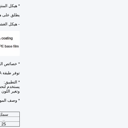
* هيكل المنت
يطلق على هذا المنتج اسم VMDOPE وهو طبقة من طلاء الكحو
- هيكل الغشا
* خصائص الم
توفر طبقة PVA للمادة خصائص حاجز ممتازة ضد الغازات مثل الأكسجين والنيتروجين وثاني أكسيد الكربون والمركبات العضوية المتطايرة.
* التطبيق:
يستخدم لتحس
وتغير اللون 
* وصف المو
سمك
..
25