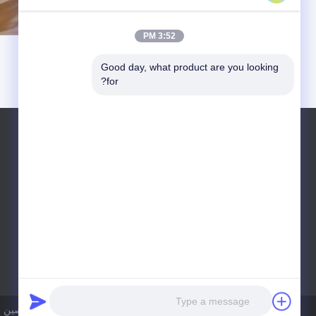
3:52 PM
Good day, what product are you looking 
for?
المنطقة د، رقم 218 شمال طريق هوتينغ، منطقة
سونغجيانغ، 201600 شنغهاي، الصين
خريطة الموقع
|
سياسة الخصوصية
| الصين جودة ج