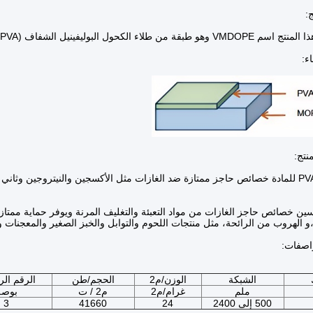
ج:
ل البوليفينيل الشفاف (PVA) المطبق على مختلف سمك رصيف فيلم MDOPE.
ء:
نتج:
ين خصائص حاجز الغازات من مواد التعبئة والتغليف المرنة ويوفر حماية ممتاز
،و الهروب من الرائحة، مثل منتجات اللحوم والتوابل والخبز الصغير والمعجنات وا
اصفات:
الشبكة
الوزن/م2
الحجم/طن
الرقم ال
ملم
غرام/م2
م2 / ت
بوصة
500 إلى 2400
24
41660
3