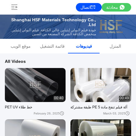
محادثة
اتصال
Shanghai HSF Materials Technology Co.,
Ltd.
جودة فيلم البولي إيثيلين عالي الكثافة, فيلم البولي إيثيلين
منخفض الكثافة الشركة المصنعة من الصين
المنزل
فيديوهات
قائمة التشغيل
موقع الويب
All Videos
00:40
00:49
آلة فيلم تنفخ مادة PE 5 طبقة مشتركة
خط طلاء PET UV
February 26, 2025
March 03, 2025