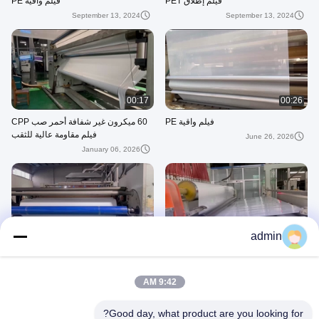
فيلم إطلاق PET
فيلم واقية PE
September 13, 2024
September 13, 2024
00:17
00:26
فيلم واقية PE
60 ميكرون غير شفافة أحمر صب CPP
فيلم مقاومة عالية للثقب
June 26, 2026
January 06, 2026
00:15
00:23
admin
50 ميكروميتر من فيلم البولي بروبيلين
فيلم البولي بروبلين صب 60 ميكرون
الأحمر للطعام، والعلب الطبية والتغليف
Cpp الشفاف للتعبئة والتغليف الصيدلانية
الصناعي
9:42 AM
June 08, 2025
December 13, 2025
Good day, what product are you looking for?