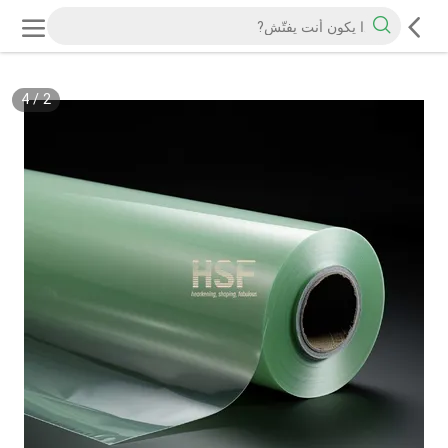
4
/
2