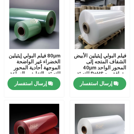
فيلم البولي إيثيلين الأبيض
80μm فيلم البولي إيثيلين
الشفاف المتجه إلى
الخضراء غير الواضحة
المحور الواحد 40μm
الموجهة أحادية المحور
متوافق مع RoHS للتعبئة
للتعبئة والتغليف والزراعة
والتغليف والزراعة
إرسال استفسار
إرسال استفسار
منزل
المنتجات
أشرطة فيديو