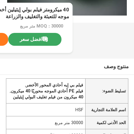
40 ميكرومتر فيلم بولي إيثيلين أ
موجه للتعبئة والتغليف والزراعة
MOQ：30000 متر مربع
افضل سعر
منتوج وصف
فيلم بي إيه أحادي المحور الأخضر
,
تسليط الضوء:
فيلم PE أحادي الموجه محوريًا 40 ميكرون
,
40 ميكرون من فيلم تغليف البولي إيثيلين
اسم العلامة التجارية
HSF
الحد الأدنى لكمية
30000 متر مربع