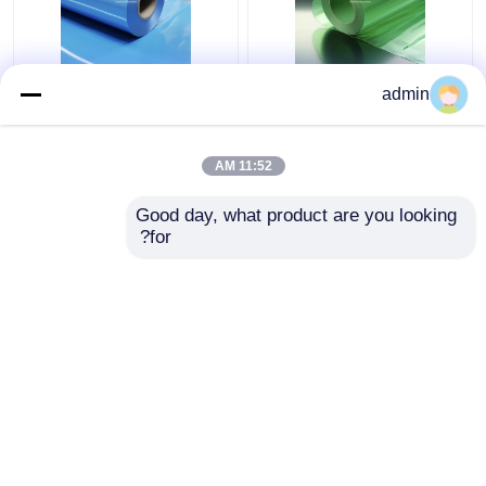
70μm الشفافة الخضراء
120μm غامض أزرق PE
admin
MOPP فيلم الافراج عن
فيلم إطلاق السيليكون UV
السيليكون للتغليف
معالجة للتغليف الواقي
الغذائي والتطبيقات
والتطبيقات الصناعية
11:52 AM
الصناعية
افضل سعر
افضل سعر
Good day, what product are you looking 
for?
اتصل بنا
اتصل بنا
عرض المزيد
منزل
حول نا
اتصل بنا
Desktop Site
خريطة الموقع
سياسة الخصوصية