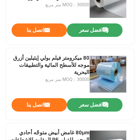
MOQ：30000 متر مربع
حول بنا
افضل سعر
اتصل بنا
جولة في المعمل
ضبط الجودة
80 ميكرومتر فيلم بولي إيثيلين أزرق
موجه للأسطح المائية والتطبيقات
البحرية
اتصل بنا
MOQ：30000 متر مربع
طلب اقتباس
افضل سعر
اتصل بنا
فيلم البولي إيثيلين عالي الكثافة
80μm غامض أبيض متوجّه أحادي
فيلم البولي إيثيلين منخفض الكثافة
المحور للفيلم PE المقاوم للإشعاعات