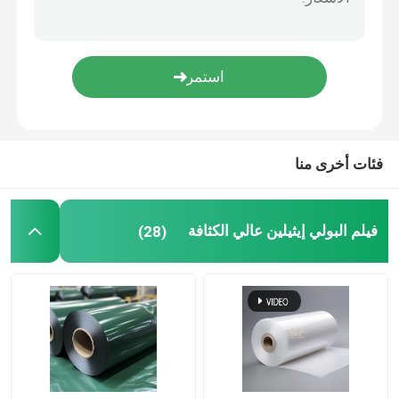
فيلم غير سليكوني
فيلم PVA
فيلم اليوريثان الحراري البلاستيكي
فئات أخرى منا
ورق الألومنيوم المصفوف بالبي تي إيه
فيلم البولي إيثيلين عالي الكثافة
(28)
فيلم مثبط للتآكل المتطاير
فيلم BOPP
فيلم واقية PE