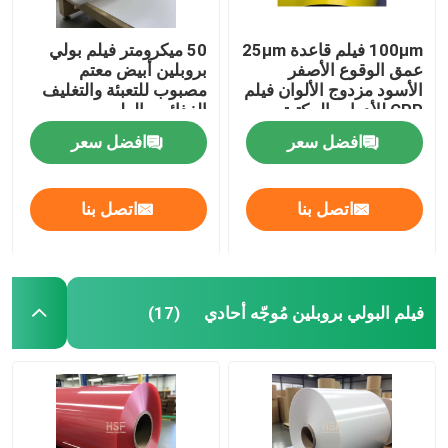
100μm فيلم قاعدة 25μm
50 ميكرومتر فيلم بولي
عمق الوقوع الأصفر
بروبلين أبيض معتم
الأسود مزدوج الألوان فيلم
مصبوب للتعبئة والتغليف
CPP للأدوات المكتبة
الغذائي والطبي
الممتازة والتغليف
افضل سعر
افضل سعر
الصناعي
اتصل بنا
اتصل بنا
فيلم البولي بروبلين مُوجّه أحادي
(17)