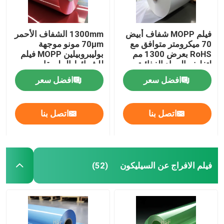
فيلم MOPP شفاف أبيض
1300mm الشفاف الأحمر
70 ميكرومتر متوافق مع
70μm مونو موجهة
RoHS بعرض 1300 مم
بوليبروبيلين MOPP فيلم
لتغليف المواد الغذائية
للشرائط الملصقات
والتصفيح
والتغليف الغذائي
افضل سعر
افضل سعر
اتصل بنا
اتصل بنا
فيلم الافراج عن السيليكون
(52)