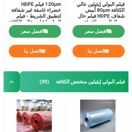
فيلم البولي إيثيلين عالي
120μm فيلم HDPE
الكثافة 80μm أبيض
خضراء غامقة غير شفافة
شفاف HDPE فيلم خال
لتطبيق الشريط - فيلم
من الهالوجين للتعبئة
البولي إيثيلين عالي الكثافة
والتغليف والاستخدام
افضل سعر
افضل سعر
الصناعي
اتصل بنا
اتصل بنا
فيلم البولي إيثيلين منخفض الكثافة
(30)