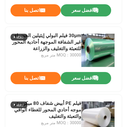
افضل سعر
اتصل بنا
30μm فيلم البولي إيثيلين الخضراء
غير الشفافة الموجهة أحادية المحور
للتعبئة والتغليف والزراعة
MOQ：30000 متر مربع
افضل سعر
اتصل بنا
فيلم PE أبيض شفاف 80 ميكرومتر
موجه أحادي المحور للغطاء الواقي
والتعبئة والتغليف
MOQ：30000 متر مربع