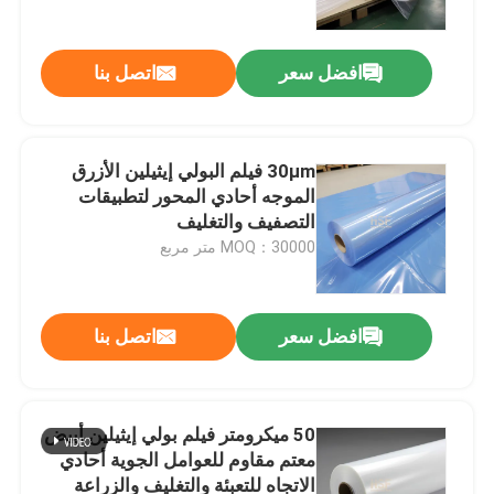
افضل سعر
اتصل بنا
30μm فيلم البولي إيثيلين الأزرق
الموجه أحادي المحور لتطبيقات
التصفيف والتغليف
MOQ：30000 متر مربع
افضل سعر
اتصل بنا
منزل
المنتجات
50 ميكرومتر فيلم بولي إيثيلين أبيض
معتم مقاوم للعوامل الجوية أحادي
الاتجاه للتعبئة والتغليف والزراعة
أشرطة فيديو