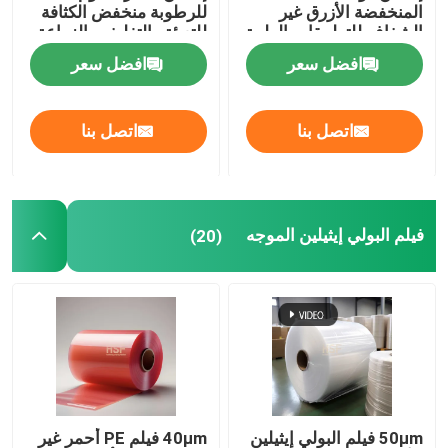
المنخفضة الأزرق غير
للرطوبة منخفض الكثافة
الشفاف للتطبيقات الطبية
للتعبئة والتغليف والزراعة
فيلم غير سليكوني
افضل سعر
افضل سعر
فيلم PVA
اتصل بنا
اتصل بنا
فيلم اليوريثان الحراري البلاستيكي
فيلم البولي إيثيلين الموجه
(20)
ورق الألومنيوم المصفوف بالبي تي إيه
فيلم مثبط للتآكل المتطاير
فيلم BOPP
فيلم واقية PE
50μm فيلم البولي إيثيلين
40μm فيلم PE أحمر غير