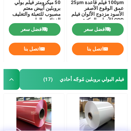
100μm فيلم قاعدة 25μm
50 ميكرومتر فيلم بولي
عمق الوقوع الأصفر
بروبلين أبيض معتم
الأسود مزدوج الألوان فيلم
مصبوب للتعبئة والتغليف
CPP للأدوات المكتبة
الغذائي والطبي
الممتازة والتغليف
افضل سعر
افضل سعر
الصناعي
اتصل بنا
اتصل بنا
فيلم البولي بروبلين مُوجّه أحادي
(17)