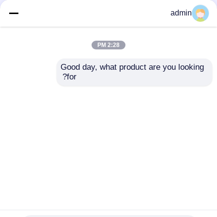
فيلم MOPP شفاف أبيض
1300mm الشفاف الأحمر
admin
70 ميكرومتر متوافق مع
70μm مونو موجهة
RoHS بعرض 1300 مم
بوليبروبيلين MOPP فيلم
لتغليف المواد الغذائية
للشرائط الملصقات
2:28 PM
والتصفيح
والتغليف الغذائي
افضل سعر
افضل سعر
Good day, what product are you looking 
for?
اتصل بنا
اتصل بنا
عرض المزيد
منزل
حول نا
اتصل بنا
Desktop Site
خريطة الموقع
سياسة الخصوصية