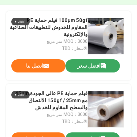
100μm 50gf فيلم حماية PE
المقاوم للخدوش للتطبيقات الصناعية
والإلكترونية
MOQ：3000 متر مربع
الأسعار：TBD
افضل سعر
اتصل بنا
فيلم حماية PE عالي الجودة 45μm
مع 150gf / 25mm الالتصاق
والسطح المقاوم للخدش
MOQ：3000 متر مربع
الأسعار：TBD