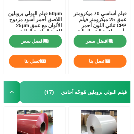
فيلم أساسي 70 ميكرومتر
60μm فيلم البولي بروبلين
عمق 25 ميكرومتر فيلم
اللاصق أحمر أسود مزدوج
CPP ثنائي اللون أحمر
الألوان مع عمق 25μm
وأسود لقوة الشد العالية
للقوة الجاذبية العالية
والتعبئة المقاومة للتمزق
ومقاومة الدموع
افضل سعر
افضل سعر
اتصل بنا
اتصل بنا
فيلم البولي بروبلين مُوجّه أحادي
(17)