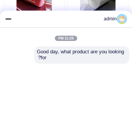
فيلم MOPP شفاف أبيض
1300mm الشفاف الأحمر
admin
70 ميكرومتر متوافق مع
70μm مونو موجهة
RoHS بعرض 1300 مم
بوليبروبيلين MOPP فيلم
لتغليف المواد الغذائية
للشرائط الملصقات
11:29 PM
والتصفيح
والتغليف الغذائي
افضل سعر
افضل سعر
Good day, what product are you looking 
for?
اتصل بنا
اتصل بنا
عرض المزيد
منزل
حول نا
اتصل بنا
Desktop Site
خريطة الموقع
سياسة الخصوصية