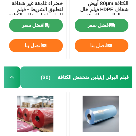
الكثافة 80μm أبيض
خضراء غامقة غير شفافة
شفاف HDPE فيلم خال
لتطبيق الشريط - فيلم
من الهالوجين للتعبئة
البولي إيثيلين عالي الكثافة
فيلم البولي إيثيلين الموجه
والتغليف والاستخدام
افضل سعر
افضل سعر
الصناعي
فيلم من البولي بروبيلين
اتصل بنا
اتصل بنا
فيلم البولي بروبلين مُوجّه أحادي
فيلم الافراج عن السيليكون
فيلم البولي إيثيلين منخفض الكثافة
(30)
فيلم إطلاق PET
غطاء الإفراج عن الفلوروسيليكون
فيلم مضاد للستاتيك