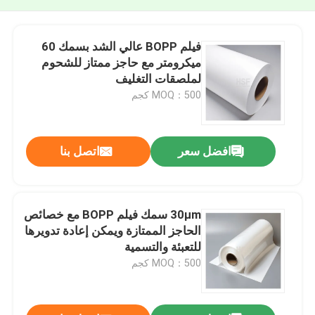
فيلم BOPP عالي الشد بسمك 60
ميكرومتر مع حاجز ممتاز للشحوم
لملصقات التغليف
MOQ：500 كجم
افضل سعر
اتصل بنا
30μm سمك فيلم BOPP مع خصائص
الحاجز الممتازة ويمكن إعادة تدويرها
للتعبئة والتسمية
MOQ：500 كجم