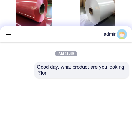
فيلم MOPP شفاف أبيض
1300mm الشفاف الأحمر
admin
70 ميكرومتر متوافق مع
70μm مونو موجهة
RoHS بعرض 1300 مم
بوليبروبيلين MOPP فيلم
لتغليف المواد الغذائية
للشرائط الملصقات
11:49 AM
والتصفيح
والتغليف الغذائي
افضل سعر
افضل سعر
Good day, what product are you looking 
for?
اتصل بنا
اتصل بنا
عرض المزيد
منزل
حول نا
اتصل بنا
Desktop Site