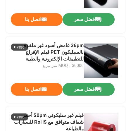
افضل سعر
اتصل بنا
36μm غامض أسود غير ملفوف
بالسيليكون PET فيلم الإفراج
للتطبيقات الإلكترونية والطبية
MOQ：30000 متر مربع
افضل سعر
اتصل بنا
منزل
المنتجات
فيلم غير سليكوني 50μm أحمر
شفاف متوافق مع RoHS للسيارات
والطباعة
أشرطة فيديو