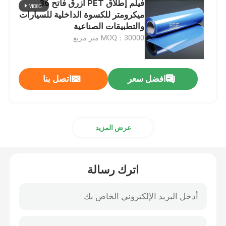
فيلم إطلاق PET أزرق فاتح 36
ميكرومتر للكسوة الداخلية للسيارات
فيلم غير سليكوني
والتطبيقات الصناعية
MOQ：30000 متر مربع
فيلم PVA
افضل سعر
اتصل بنا
فيلم اليوريثان الحراري البلاستيكي
ورق الألومنيوم المصفوف بالبي تي إيه
عرض المزيد
فيلم مثبط للتآكل المتطاير
اترك رسالة
فيلم BOPP
فيلم واقية PE