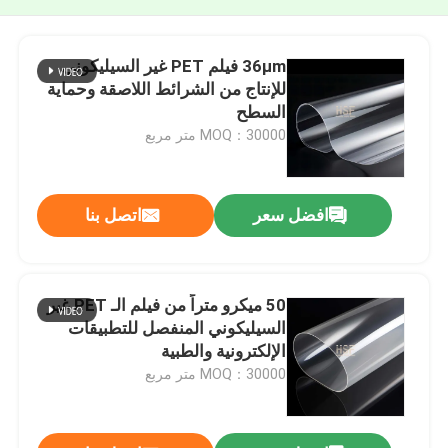
36μm فيلم PET غير السيليكوني
للإنتاج من الشرائط اللاصقة وحماية
السطح
MOQ：30000 متر مربع
افضل سعر
اتصل بنا
50 ميكرو متراً من فيلم الـ PET غير
السيليكوني المنفصل للتطبيقات
الإلكترونية والطبية
MOQ：30000 متر مربع