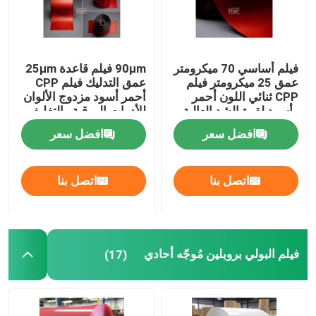
فيلم أساسي 70 ميكرومتر
90μm فيلم قاعدة 25μm
عمق 25 ميكرومتر فيلم
عمق التدليك فيلم CPP
CPP ثنائي اللون أحمر
أحمر أسود مزدوج الألوان
وأسود لقوة الشد العالية
للأدوات الورقية والتغليف
والتعبئة المقاومة للتمزق
الراقية
افضل سعر
افضل سعر
اتصل بنا
اتصل بنا
فيلم البولي بروبلين مُوجّه أحادي
(17)