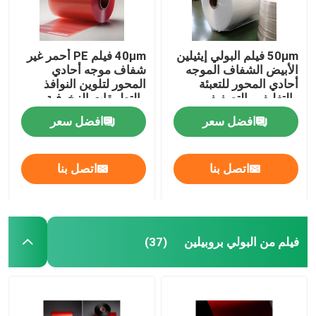
50μm فيلم البولي إيثيلين
40μm فيلم PE أحمر غير
الأبيض الشفاف الموجه
شفاف موجه أحادي
أحادي المحور للتعبئة
المحور لتلوين النوافذ
والتغليف والتصفيف
والتطبيقات الزخرفية
افضل سعر
افضل سعر
اتصل بنا
اتصل بنا
فيلم من البولي بروبيلين
(37)