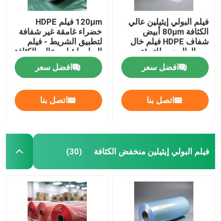
فيلم البولي إيثيلين عالي
120μm فيلم HDPE
الكثافة 80μm أبيض
خضراء غامقة غير شفافة
شفاف HDPE فيلم خال
لتطبيق الشريط - فيلم
من الهالوجين للتعبئة
البولي إيثيلين عالي الكثافة
والتغليف والاستخدام
افضل سعر
افضل سعر
الصناعي
اتصل بنا
اتصل بنا
فيلم البولي إيثيلين منخفض الكثافة
(30)