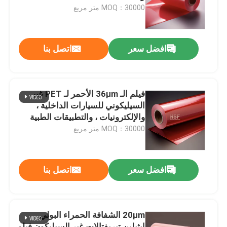
MOQ：30000 متر مربع
حول بنا
افضل سعر
اتصل بنا
جولة في المعمل
ضبط الجودة
فيلم الـ 36μm الأحمر لـ PET غير
السيليكوني للسيارات الداخلية ،
والإلكترونيات ، والتطبيقات الطبية
اتصل بنا
MOQ：30000 متر مربع
طلب اقتباس
افضل سعر
اتصل بنا
فيلم البولي إيثيلين عالي الكثافة
20μm الشفافة الحمراء البولي
فيلم البولي إيثيلين منخفض الكثافة
إيثيلين تيريفتالات غير السيليكون فيلم