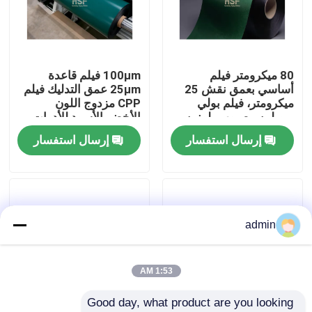
حول بنا
80 ميكرومتر فيلم
100μm فيلم قاعدة
جولة في المعمل
أساسي بعمق نقش 25
25μm عمق التدليك فيلم
ميكرومتر، فيلم بولي
CPP مزدوج اللون
بروبلين مصبوب بلونين
الأخضر الأسود للأدوات
ضبط الجودة
أخضر-أسود للعلامات
المكتوبة الممتازة
إرسال استفسار
إرسال استفسار
الصناعية
والتغليف الصناعي
اتصل بنا
طلب اقتباس
admin
فيلم البولي إيثيلين عالي الكثافة
1:53 AM
Good day, what product are you looking 
فيلم البولي إيثيلين منخفض الكثافة