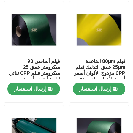
فيلم 80μm القاعدة
فيلم أساسي 90
25μm عمق التدليك فيلم
ميكرومتر عمق 25
CPP مزدوج الألوان أصفر
ميكرومتر فيلم CPP ثنائي
أسود للأدوات القصيدة
اللون أخضر-أسود
الراقية والعلامات
للقرطاسية والتغليف
إرسال استفسار
إرسال استفسار
الصناعية
المتطورة
منزل
المنتجات
أشرطة فيديو