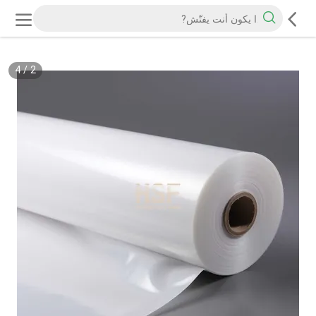
4
/
2