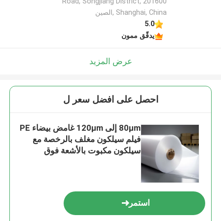
Road, Songjiang District, 201600
Shanghai, China ,الصين
5.0
يدقّق ممون
عرض المزيد
احصل على افضل سعر ل
80μm إلى 120μm غامض بيضاء PE
فيلم سيلكون مغلف بالرخصة مع
سيلكون مكبوت بالأشعة فوق
البنفسجية للتغليف الوقائي
استمر