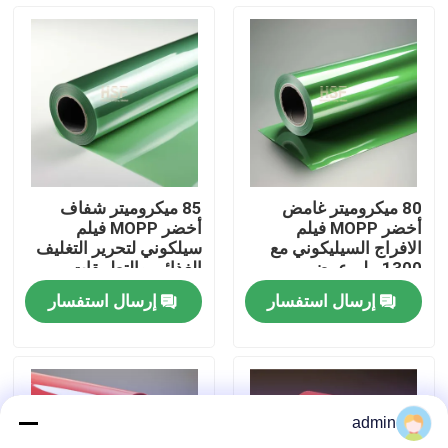
حول بنا
جولة في المعمل
ضبط الجودة
80 ميكروميتر غامض
85 ميكروميتر شفاف
أخضر MOPP فيلم
أخضر MOPP فيلم
اتصل بنا
الافراج السيليكوني مع
سيلكوني لتحرير التغليف
1300 ملم عرض
الغذائي والتطبيقات
للتطبيقات الصناعية
الصناعية
إرسال استفسار
إرسال استفسار
طلب اقتباس
فيلم البولي إيثيلين عالي الكثافة
admin
فيلم البولي إيثيلين منخفض الكثافة