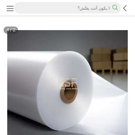
4
/
2