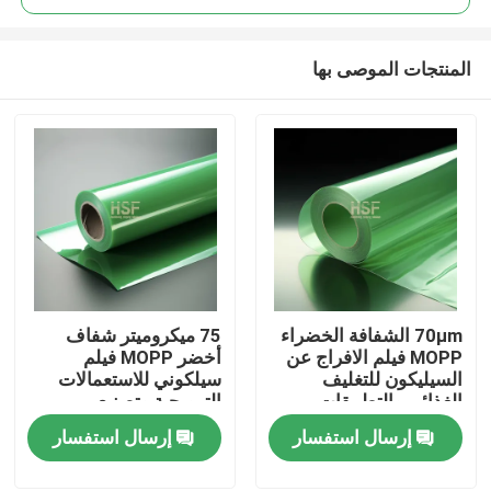
المنتجات الموصى بها
70μm الشفافة الخضراء
75 ميكروميتر شفاف
منزل
MOPP فيلم الافراج عن
أخضر MOPP فيلم
السيليكون للتغليف
سيلكوني للاستعمالات
الغذائي والتطبيقات
الترويجية وتصنيع
المنتجات
الصناعية
الملصقات
إرسال استفسار
إرسال استفسار
أشرطة فيديو