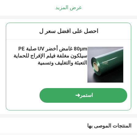
عرض المزيد
احصل على افضل سعر ل
80μm غامض أخضر UV صلبة PE
سيلكون مغلفة فيلم الإفراج للحماية
التعبئة والتغليف وتسمية
استمر
المنتجات الموصى بها