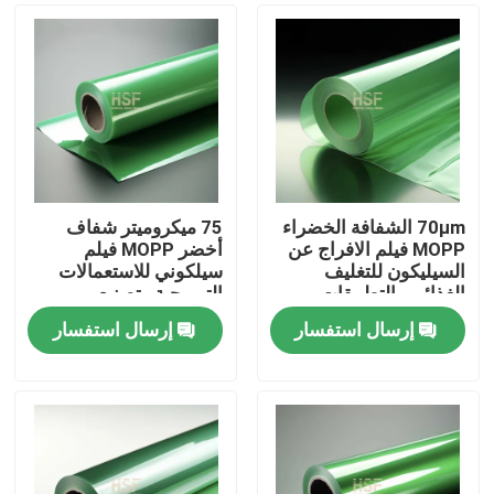
70μm الشفافة الخضراء
75 ميكروميتر شفاف
MOPP فيلم الافراج عن
أخضر MOPP فيلم
السيليكون للتغليف
سيلكوني للاستعمالات
الغذائي والتطبيقات
الترويجية وتصنيع
الصناعية
الملصقات
إرسال استفسار
إرسال استفسار
منزل
المنتجات
أشرطة فيديو