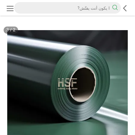
3
/
2