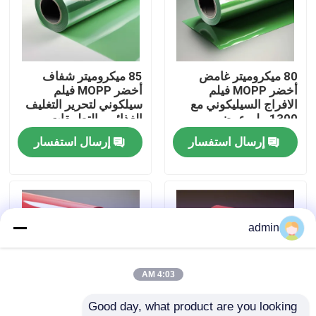
حول بنا
80 ميكروميتر غامض
85 ميكروميتر شفاف
جولة في المعمل
أخضر MOPP فيلم
أخضر MOPP فيلم
الافراج السيليكوني مع
سيلكوني لتحرير التغليف
1300 ملم عرض
الغذائي والتطبيقات
ضبط الجودة
للتطبيقات الصناعية
الصناعية
إرسال استفسار
إرسال استفسار
اتصل بنا
طلب اقتباس
admin
فيلم البولي إيثيلين عالي الكثافة
4:03 AM
Good day, what product are you looking 
فيلم البولي إيثيلين منخفض الكثافة