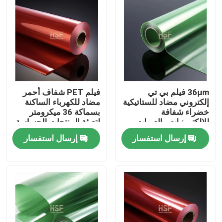
36μm فيلم بي تي
فيلم PET شفاف أحمر
إلكتروني مضاد للستاتيكية
مضاد للكهرباء الساكنة
خضراء شفافة
بسماكة 36 ميكرومتر
للإلكترونيات والعبوات
لتعبئة المنتجات الحساسة
الطبية
لتفريغ الشحنات
إرسال استفسار
إرسال استفسار
الكهروستاتيكية
منزل
المنتجات
أشرطة فيديو