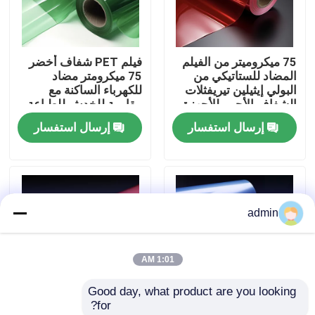
حول بنا
75 ميكروميتر من الفيلم
فيلم PET شفاف أخضر
المضاد للستاتيكي من
75 ميكرومتر مضاد
جولة في المعمل
البولي إيثيلين تيريفثلات
للكهرباء الساكنة مع
الشفاف الأحمر للأجهزة
مقاومة للخدش للطباعة
الإلكترونية والسيارات
والفنون الرسومية
إرسال استفسار
إرسال استفسار
ضبط الجودة
اتصل بنا
admin
طلب اقتباس
1:01 AM
فيلم البولي إيثيلين عالي الكثافة
Good day, what product are you looking 
for?
فيلم البولي إيثيلين منخفض الكثافة
فيلم مضاد للكهرباء
20 ميكرو متراً سمكها