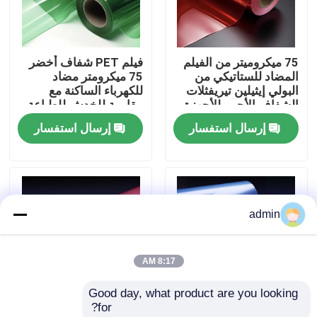
حول بنا
75 ميكروميتر من الفيلم
فيلم PET شفاف أخضر
المضاد للستاتيكي من
75 ميكرومتر مضاد
جولة في المعمل
البولي إيثيلين تيريفثلات
للكهرباء الساكنة مع
الشفاف الأحمر للأجهزة
مقاومة للخدش للطباعة
الإلكترونية والسيارات
والفنون الرسومية
إرسال استفسار
إرسال استفسار
ضبط الجودة
اتصل بنا
admin
طلب اقتباس
8:17 AM
فيلم البولي إيثيلين عالي الكثافة
Good day, what product are you looking 
for?
فيلم البولي إيثيلين منخفض الكثافة
فيلم مضاد للكهرباء
20 ميكرو متراً سمكها