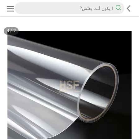
4
/
2