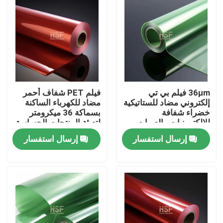
36μm فيلم بي تي
فيلم PET شفاف أحمر
إلكتروني مضاد للستاتيكية
مضاد للكهرباء الساكنة
خضراء شفافة
بسماكة 36 ميكرومتر
للإلكترونيات والعبوات
لتعبئة المنتجات الحساسة
الطبية
لتفريغ الشحنات
إرسال استفسار
إرسال استفسار
الكهروستاتيكية
منزل
المنتجات
أشرطة فيديو