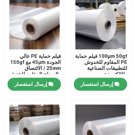
100μm 50gf فيلم حماية
فيلم حماية PE عالي
PE المقاوم للخدوش
الجودة 45μm مع 150gf
للتطبيقات الصناعية
/ 25mm الالتصاق
والإلكترونية
والسطح المقاوم للخدش
إرسال استفسار
إرسال استفسار
منزل
المنتجات
أشرطة فيديو