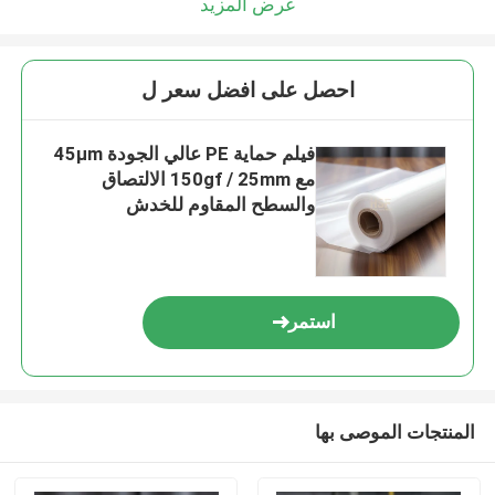
عرض المزيد
احصل على افضل سعر ل
فيلم حماية PE عالي الجودة 45μm
مع 150gf / 25mm الالتصاق
والسطح المقاوم للخدش
استمر
المنتجات الموصى بها