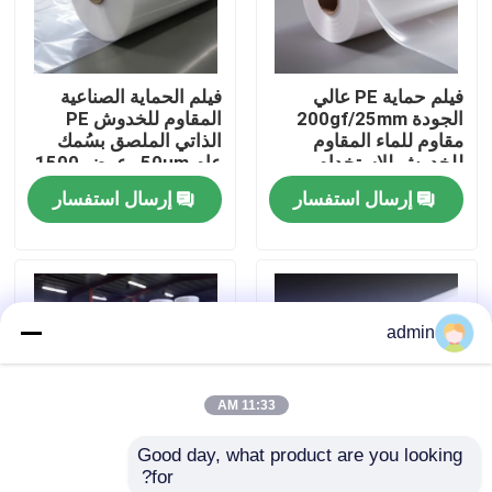
حول بنا
فيلم حماية PE عالي
فيلم الحماية الصناعية
الجودة 200gf/25mm
المقاوم للخدوش PE
جولة في المعمل
مقاوم للماء المقاوم
الذاتي الملصق بسُمك
للخدوش للاستخدام
عام 50μm وعرض 1500
الصناعي
mm
إرسال استفسار
إرسال استفسار
ضبط الجودة
اتصل بنا
admin
طلب اقتباس
11:33 AM
فيلم البولي إيثيلين عالي الكثافة
Good day, what product are you looking 
for?
فيلم البولي إيثيلين منخفض الكثافة
الفيلم اللاصق الذاتي من
50μm فيلم حماية PE