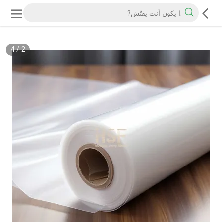
4
/
2