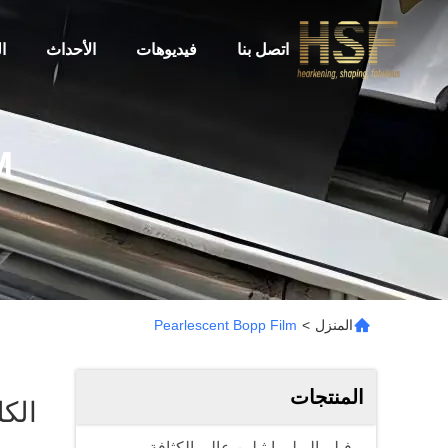
اتصل بنا
فيديوهات
الأحداث
ا
M
المنزل
>
Pearlescent Bopp Film
المنتجات
الكلمات ال
فيلم البولي إيثيلين عالي الكثافة