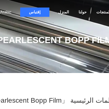
لمنتجات
حولنا
المنزل
إقتباس
Arabic
PEARLESCENT BOPP FIL
رئيسية 「pearlescent Bopp Film」 تطابق 3 المنتجات