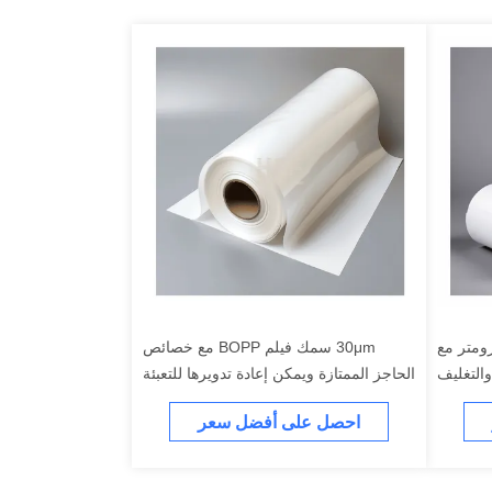
ي الشد 50 ميكرومتر مع
30μm سمك فيلم BOPP مع خصائص
والتغليف
الحاجز الممتازة ويمكن إعادة تدويرها للتعبئة
والتسمية
احصل على أفضل سعر