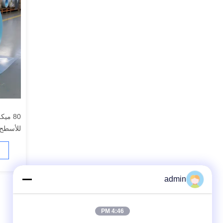
80 مي
للأسطح ا
admin
4:46 PM