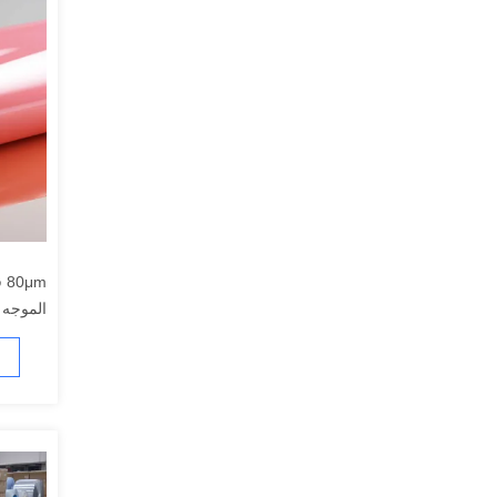
μm
الموجه 
والزراع