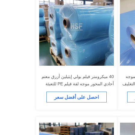
الموجه
40 ميكرومتر فيلم بولي إيثيلين أزرق معتم
لتغليف
أحادي المحور موجه لفة فيلم PE للتعبئة
والتغليف والزراعة
احصل على أفضل سعر