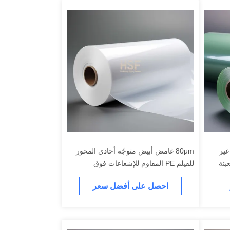
 غير
80μm غامض أبيض متوجّه أحادي المحور
بئة
للفيلم PE المقاوم للإشعاعات فوق
البنفسجية للتعبئة والتغليف والبناء
احصل على أفضل سعر