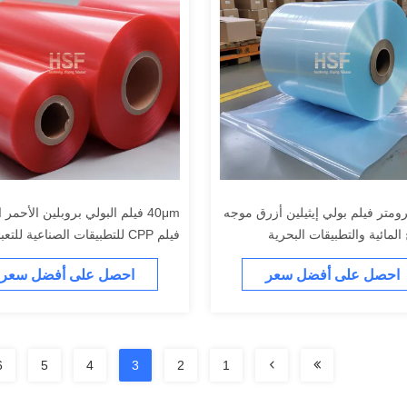
كرومتر فيلم بولي إيثيلين أزرق موجه
40μm فيلم البولي بروبلين الأحمر
لمائية والتطبيقات البحرية
فيلم CPP للتطبيقات الصناعية للتعب
والتغليف
احصل على أفضل سعر
احصل على أفضل سعر
6
5
4
3
2
1