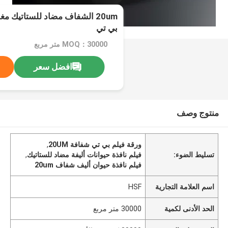
20um الشفاف مضاد للستاتيك مغ
بي تي
MOQ：30000 متر مربع
افضل سعر
منتوج وصف
ورقة فيلم بي تي شفافة 20UM
,
تسليط الضوء:
فيلم نافذة حيوانات أليفة مضاد للستاتيك
,
فيلم نافذة حيوان أليف شفاف 20um
اسم العلامة التجارية
HSF
الحد الأدنى لكمية
30000 متر مربع