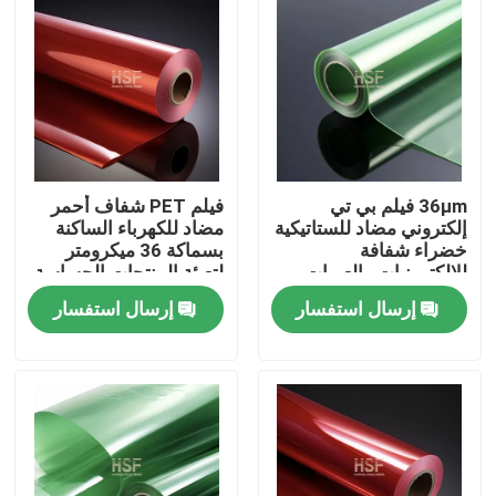
36μm فيلم بي تي
فيلم PET شفاف أحمر
إلكتروني مضاد للستاتيكية
مضاد للكهرباء الساكنة
خضراء شفافة
بسماكة 36 ميكرومتر
للإلكترونيات والعبوات
لتعبئة المنتجات الحساسة
الطبية
لتفريغ الشحنات
إرسال استفسار
إرسال استفسار
الكهروستاتيكية
منزل
المنتجات
أشرطة فيديو