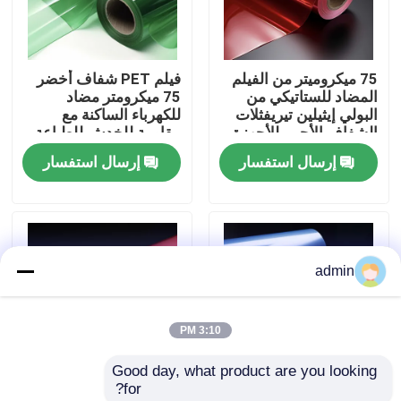
حول بنا
75 ميكروميتر من الفيلم
فيلم PET شفاف أخضر
المضاد للستاتيكي من
75 ميكرومتر مضاد
جولة في المعمل
البولي إيثيلين تيريفثلات
للكهرباء الساكنة مع
الشفاف الأحمر للأجهزة
مقاومة للخدش للطباعة
الإلكترونية والسيارات
والفنون الرسومية
إرسال استفسار
إرسال استفسار
ضبط الجودة
اتصل بنا
admin
طلب اقتباس
3:10 PM
فيلم البولي إيثيلين عالي الكثافة
Good day, what product are you looking 
for?
فيلم البولي إيثيلين منخفض الكثافة
فيلم مضاد للكهرباء
20 ميكرو متراً سمكها