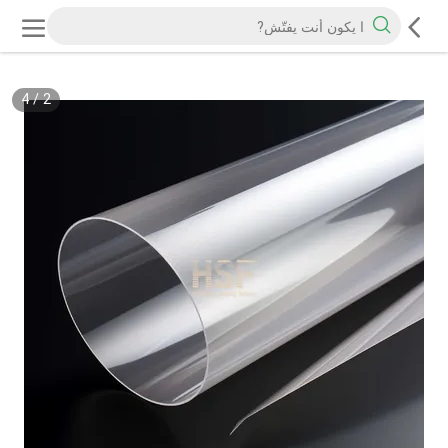
4
/
2