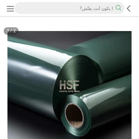
3
/
2