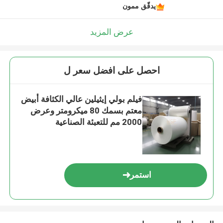
يدقّق ممون
عرض المزيد
احصل على افضل سعر ل
فيلم بولي إيثيلين عالي الكثافة أبيض
معتم بسمك 80 ميكرومتر وعرض
2000 مم للتعبئة الصناعية
استمر