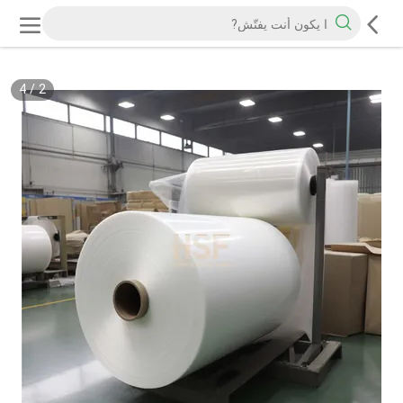
4
/
2