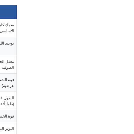
سمك كامل
الأساسي
توحيد الل
معدل الح
الضوئية
قوة الشد
عرضية)
الطول عن
(طولياً/عر
قوة الختم
التوتر ا