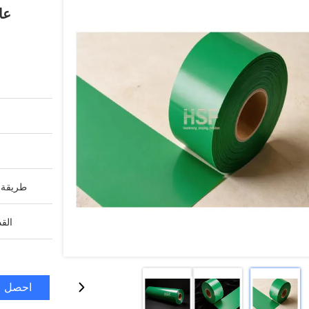
عا
طريقة ا
القد
احصل ع