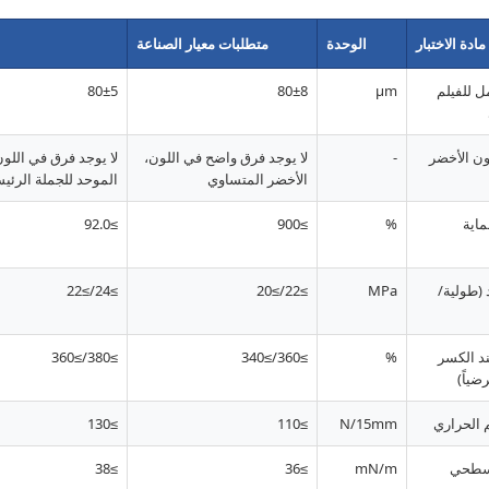
مادة الاختبار
الوحدة
متطلبات معيار الصناعة
 للفيلم
μm
80±8
80±5
ون الأخضر
-
لا يوجد فرق واضح في اللون،
لا يوجد فرق في اللو
الأخضر المتساوي
الموحد للجملة الرئيس
ماية
%
≥900
≥92.0
 (طولية/
MPa
≥22/≥20
≥24/≥22
د الكسر
%
≥360/≥340
≥380/≥360
ضياً)
 الحراري
N/15mm
≥110
≥130
لسطحي
mN/m
≥36
≥38