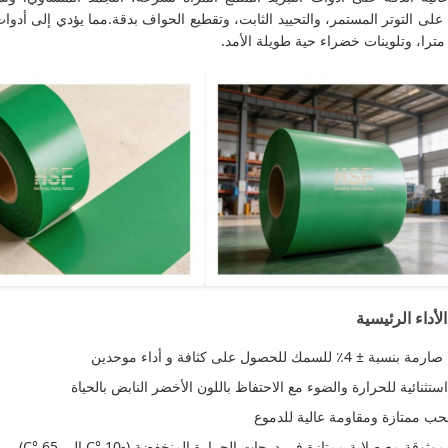
على التوتر المستمر، والتحييد الثابت، وتقطيع الحواف بدقة.مما يؤدي إلى أ
أداء الرئيسية
 ± 4٪ للسمك للحصول على كثافة و أداء موحدين
ستثنائية للحرارة والضوء مع الاحتفاظ باللون الأخضر النابض بالحياة
ب ممتازة ومقاومة عالية للدموع
ثوقة مع صلابة ممتازة في درجات الحرارة المنخفضة (-10 °C إلى 65 °C)