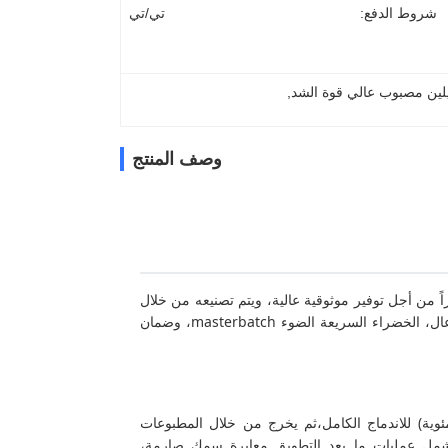
شروط الدفع:
تي/تي
ثيلين مصبوب عالي قوة الشد
, 
وصف المنتج
أساسي من البولي إيثيلين الصب الأخضر البالغ طوله 80 ميكرو متراً من أجل توفير موثوقية عالية، ويتم تصنيعه من خلال
صب الدقة المتقدمة.الراتنج من LDPE عالي النقاء يتم خلطه بشكل متجانس مع تركيز عال، الخضراء السريعة الضوء masterbatch، وضمان
بان دقيق في أجهزة طحن معايرة درجة الحرارة (170-190 درجة مئوية) للاندماج الكامل،ثم يخرج من خلال المطبوعات
وتشمل عمليات ما بعد التطويق معايرة سمك صارمة،