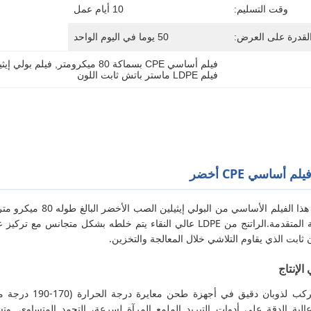
وقت التسليم:
10 أيام عمل
لقدرة على العرض:
50 يوما في اليوم الواحد
فيلم أساسي CPE بسماكة 80 ميكرومتر
, 
فيلم بولي إي
فيلم LDPE ماستر باتش ثابت اللون
تم تصميم هذا الفيلم ال
ثابت الذي يقاوم التلاشي خلال المعالجة والتخزين.
الإنتاج
يُخضع المركب لذو
لية الدقة على أدوات التبريد الملمع المرآة لسرعة، التجمد المتساوي. 