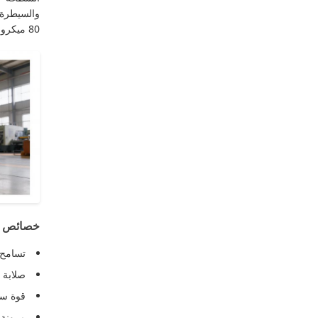
والسيطرة 
80 ميكرو مترا، وتلوينات خضراء حية طويلة الأمد.
خصائص ال
تسامح صارمة بنسبة
صلابة ا
قوة سح
مرونة مو