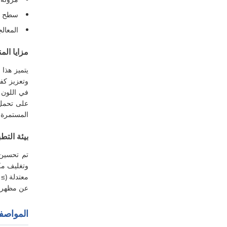
سطح نا
المعال
مزايا المن
وتعزيز كفا
في اللون 
على تحمل 
المستمرة ل
بيئة التط
وتغليف مك
عن مظهر وا
المواصفا