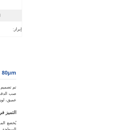
ا
إبراز:
80μm فيلم أساسي CPE أخضر
عميق، لون 
التميز في 
السطحة عا