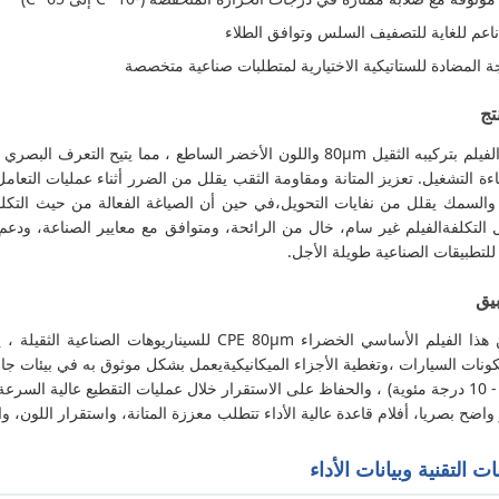
عم للغاية للتصفيف السلس وتوافق الطلاء
جة المضادة للستاتيكية الاختيارية لمتطلبات صناعية متخصصة
تج
يتميز هذا الفيلم بتركيبه الثقيل 80μm واللون الأخضر الساطع ، مما 
ءة التشغيل. تعزيز المتانة ومقاومة الثقب يقلل من الضرر أثناء عمليات التعامل
والسمك يقلل من نفايات التحويل،في حين أن الصياغة الفعالة من حيث التكلفة
التكلفةالفيلم غير سام، خال من الرائحة، ومتوافق مع معايير الصناعة، ودعم ا
لتطبيقات الصناعية طويلة الأجل.
بيق
تم تحسين هذا الفيلم الأساسي الخضراء CPE 80μm للسين
ونات السيارات ،وتغطية الأجزاء الميكانيكيةيعمل بشكل موثوق به في بيئات ج
معتدلة (≥ - 10 درجة مئوية) ، والحفاظ على الاستقرار خلال عمليات التقطيع عالية ا
ضح بصريا، أفلام قاعدة عالية الأداء تتطلب معززة المتانة، واستقرار اللون، 
ت التقنية وبيانات الأداء