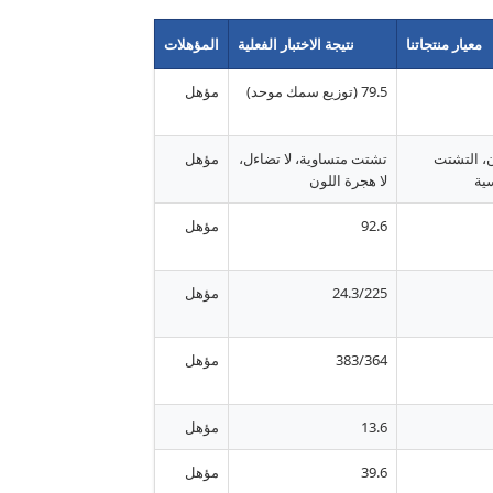
معيار منتجاتنا
نتيجة الاختبار الفعلية
المؤهلات
79.5 (توزيع سمك موحد)
مؤهل
ن، التشتت
تشتت متساوية، لا تضاءل،
مؤهل
ية
لا هجرة اللون
92.6
مؤهل
24.3/225
مؤهل
383/364
مؤهل
13.6
مؤهل
39.6
مؤهل