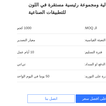
لية ومجموعة رئيسية مستقرة في اللون
للتطبيقات الصناعية
الـ MOQ:
1000 كجم
التعبئة القياسية:
معيار التصدير
فترة التسليم:
10 أيام عمل
لدفع او السداد:
تي/تي
رة على التوريد:
50 يوما في اليوم الواحد
لى أفضل سعر
اتصل بنا