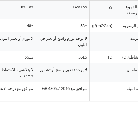
للدموع
ن
≥16/≥14
≥18/≥16
رضية)
 الرطوبة
g/(m2·24h)
≤53
≤48
لزيت
-
لا يوجد تورم واضح أو تغير في
لا تورم أو تغيير اللون
اللون
شاطئ D)
HD
56±5
56±3
الطقس
-
لا يوجد تدهور واضح أو تشقق
لا يتلاشى ، الاحتفاظ 
≥ 97.5 ٪
 البيئة
-
تتوافق مع GB 4806.7-2016
تتوافق مع درجة الات