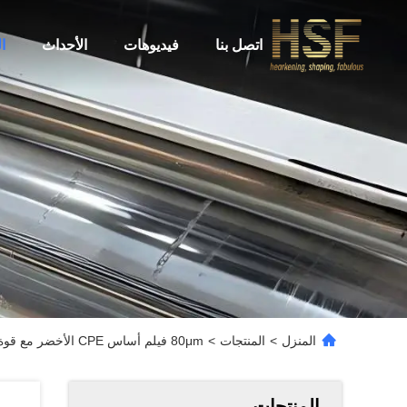
اتصل بنا
فيديوهات
الأحداث
ا
المنزل
>
المنتجات
>
80μm فيلم أساس CPE الأخضر مع قوة سحب عالية ومجموعة رئيسية مستقرة في اللون للتطبيقات الصناعية
المنتجات